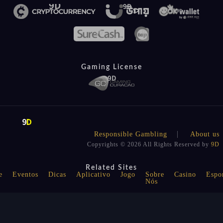
Gaming License
Responsible Gambling
About us
Copyrights © 2026 All Rights Reserved by
9D
Related Sites
e
Eventos
Dicas
Aplicativo
Jogo
Sobre
Casino
Espo
Nós