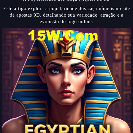
Este artigo explora a popularidade dos caça-níqueis no site
de apostas 9D, detalhando sua variedade, atração e a
evolução do jogo online.