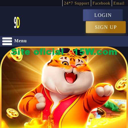
24*7 Support
Facebook
Email
LOGIN
SIGN UP
Menu