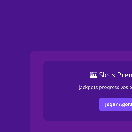
🎰 Slots Pr
Jackpots progressivos e
Jogar Agor