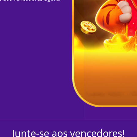
Junte-se aos vencedores!