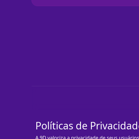
Políticas de Privacida
A 9D valoriza a privacidade de seus usuári