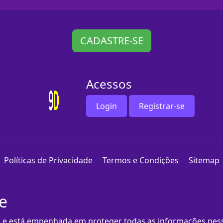
CADASTRE-SE
Acessos
Login
Registrar-se
Políticas de Privacidade
Termos e Condições
Sitemap
de
os e está empenhada em proteger todas as informações pes