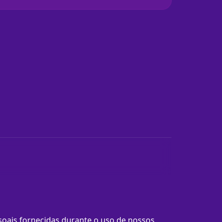
soais fornecidas durante o uso de nossos