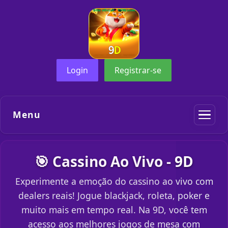
Login
Registrar-se
Menu
🎯 Cassino Ao Vivo - 9D
Experimente a emoção do cassino ao vivo com
dealers reais! Jogue blackjack, roleta, poker e
muito mais em tempo real. Na 9D, você tem
acesso aos melhores jogos de mesa com