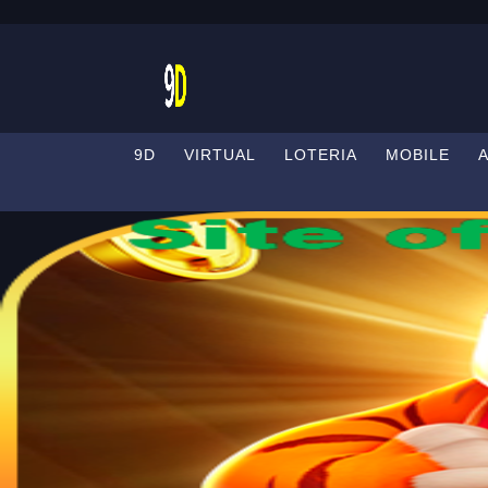
9D
VIRTUAL
LOTERIA
MOBILE