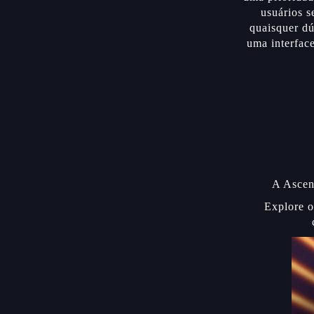
usuários s
quaisquer dú
uma interfac
A Ascen
Explore o