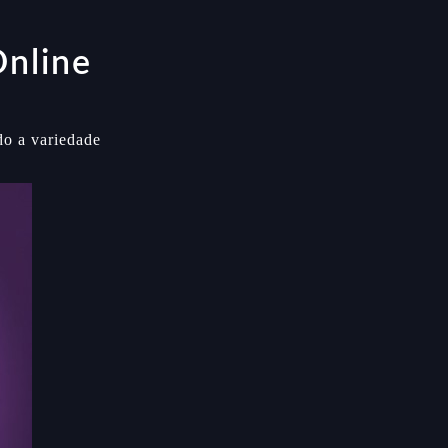
nline
do a variedade