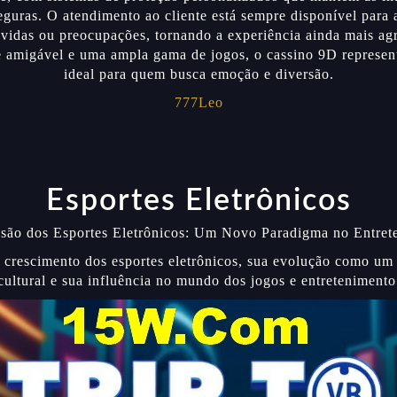
eguras. O atendimento ao cliente está sempre disponível para
vidas ou preocupações, tornando a experiência ainda mais a
e amigável e uma ampla gama de jogos, o cassino 9D represen
ideal para quem busca emoção e diversão.
777Leo
Esportes Eletrônicos
são dos Esportes Eletrônicos: Um Novo Paradigma no Entret
 crescimento dos esportes eletrônicos, sua evolução como u
cultural e sua influência no mundo dos jogos e entretenimento