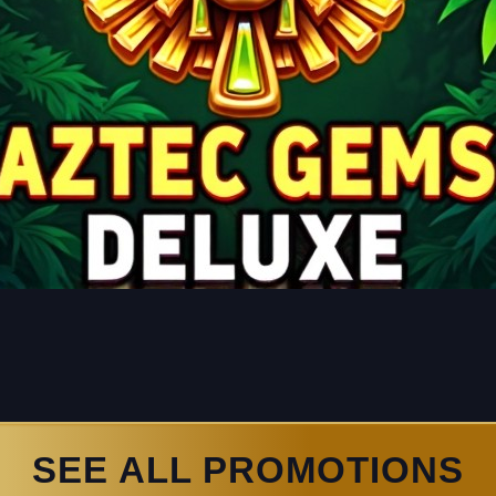
SEE ALL PROMOTIONS