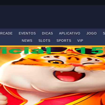
ARCADE
EVENTOS
DICAS
APLICATIVO
JOGO
NEWS
SLOTS
SPORTS
VIP