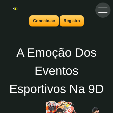
Conecte-se
Registro
A Emoção Dos
Eventos
Esportivos Na 9D