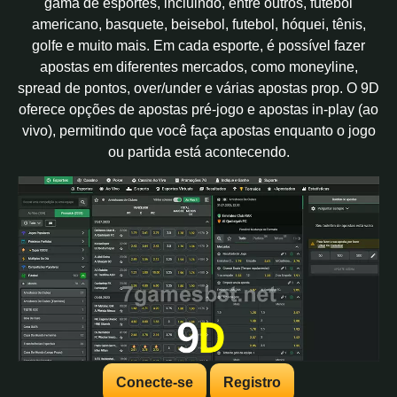
gama de esportes, incluindo, entre outros, futebol
americano, basquete, beisebol, futebol, hóquei, tênis,
golfe e muito mais. Em cada esporte, é possível fazer
apostas em diferentes mercados, como moneyline,
spread de pontos, over/under e várias apostas prop. O 9D
oferece opções de apostas pré-jogo e apostas in-play (ao
vivo), permitindo que você faça apostas enquanto o jogo
ou partida está acontecendo.
Conecte-se
Registro