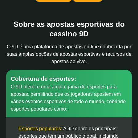
Sobre as apostas esportivas do
cassino 9D
O 9D é uma plataforma de apostas on-line conhecida por
suas amplas opções de apostas esportivas e recursos de
apostas ao vivo.
Cobertura de esportes:
O 9D oferece uma ampla gama de esportes para
apostas, permitindo que os jogadores apostem em
vários eventos esportivos de todo o mundo, cobrindo
esportes populares como:
Esportes populares:
A 9D cobre os principais
esportes que têm um público global, incluindo