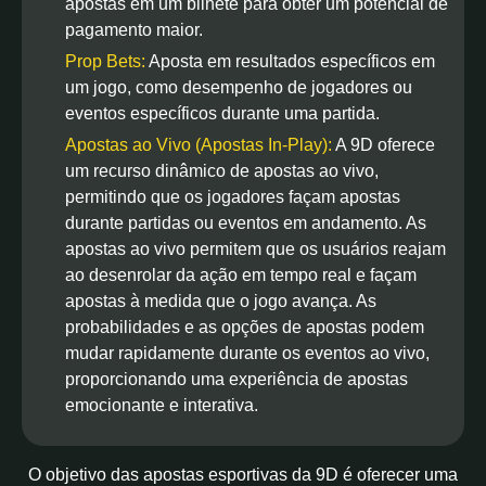
apostas em um bilhete para obter um potencial de
pagamento maior.
Prop Bets:
Aposta em resultados específicos em
um jogo, como desempenho de jogadores ou
eventos específicos durante uma partida.
Apostas ao Vivo (Apostas In-Play):
A 9D oferece
um recurso dinâmico de apostas ao vivo,
permitindo que os jogadores façam apostas
durante partidas ou eventos em andamento. As
apostas ao vivo permitem que os usuários reajam
ao desenrolar da ação em tempo real e façam
apostas à medida que o jogo avança. As
probabilidades e as opções de apostas podem
mudar rapidamente durante os eventos ao vivo,
proporcionando uma experiência de apostas
emocionante e interativa.
O objetivo das apostas esportivas da 9D é oferecer uma