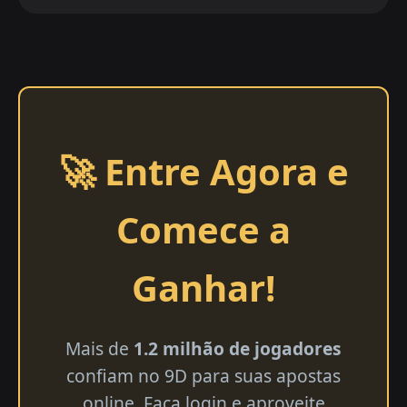
🚀 Entre Agora e
Comece a
Ganhar!
Mais de
1.2 milhão de jogadores
confiam no 9D para suas apostas
online. Faça login e aproveite