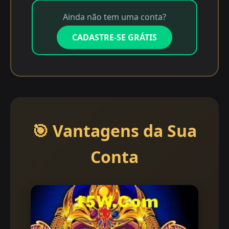
Ainda não tem uma conta?
CADASTRE-SE GRÁTIS
🎯 Vantagens da Sua
Conta