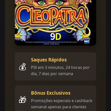
Saques Rápidos
💰
PIX em 3 minutos, 24 horas por
dia, 7 dias por semana
Bônus Exclusivos
🎁
Promoções especiais e cashback
semanal apenas para clientes