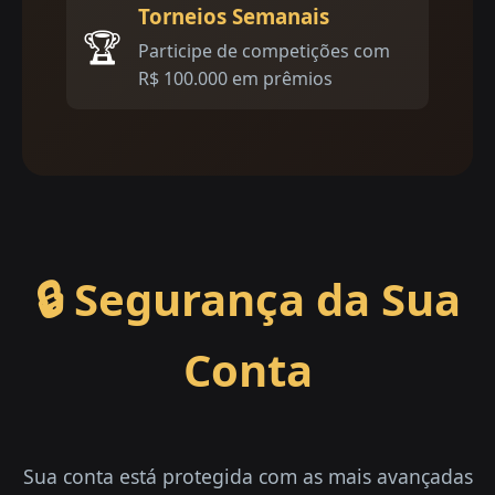
Torneios Semanais
🏆
Participe de competições com
R$ 100.000 em prêmios
🔒 Segurança da Sua
Conta
Sua conta está protegida com as mais avançadas