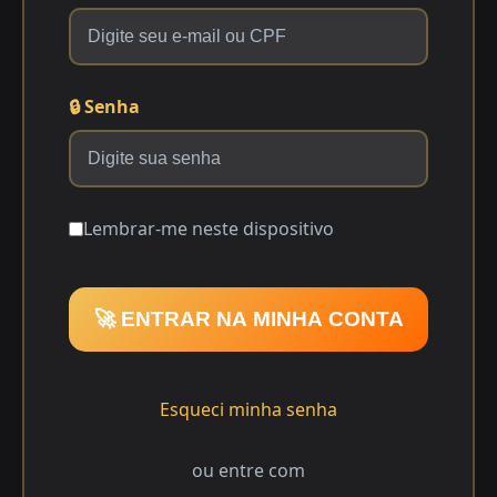
🔒 Senha
Lembrar-me neste dispositivo
🚀 ENTRAR NA MINHA CONTA
Esqueci minha senha
ou entre com